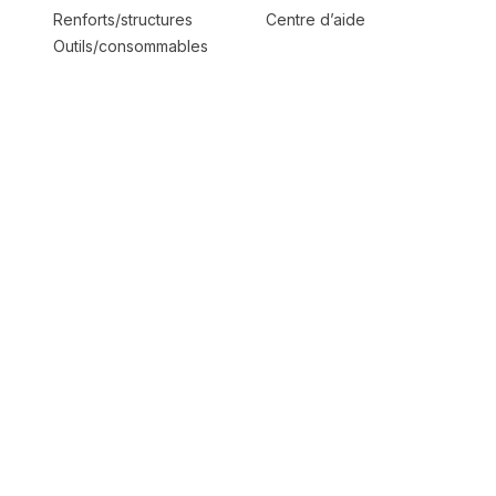
Renforts/structures
Centre d’aide
Outils/consommables
Tous les articles
À propos
Informations
Qui sommes-nous
Mentions légales
Notre démarche
Confidentialité
Pour qui
CGU
Contact
CGS
Faites circuler la matière !
© 2026 Seconde Matière