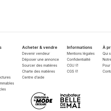
s
Acheter & vendre
Informations
À p
Devenir vendeur
Mentions légales
Qui 
Déposer une annonce
Confidentialité
Notr
Sourcer des matières
CGU
Pour 
Charte des matières
CGS
Cont
uctures
Centre d’aide
ommables
cles