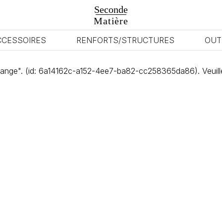
Seconde
Matière
CCESSOIRES
RENFORTS/STRUCTURES
OUT
range". (id: 6a14162c-a152-4ee7-ba82-cc258365da86). Veuillez 