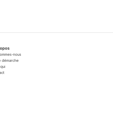
ropos
sommes-nous
e démarche
qui
act